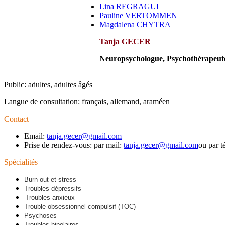
Lina REGRAGUI
Pauline VERTOMMEN
Magdalena CHYTRA
Tanja GECER
Neuropsychologue, Psychothérapeute
Public: adultes, adultes âgés
Langue de consultation: français, allemand, araméen
Contact
Email:
tanja.gecer@gmail.com
Prise de rendez-vous: par mail:
tanja.gecer@gmail.com
ou par t
Spécialités
Burn out et stress
Troubles dépressifs
Troubles anxieux
Trouble obsessionnel compulsif (TOC)
Psychoses
Troubles bipolaires